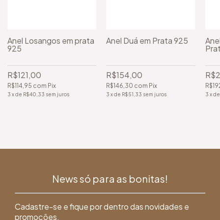
Anel Losangos em prata
Anel Duá em Prata 925
Ane
925
Pra
R$121,00
R$154,00
R$2
R$114,95
com
Pix
R$146,30
com
Pix
R$19
3
x
de
R$40,33
sem juros
3
x
de
R$51,33
sem juros
3
x
d
News só para as bonitas!
Cadastre-se e fique por dentro das novidades e
promoções.