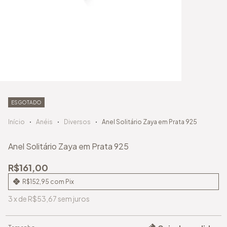
ESGOTADO
Início
Anéis
Diversos
Anel Solitário Zaya em Prata 925
Anel Solitário Zaya em Prata 925
R$161,00
R$152,95
com
Pix
3
x
de
R$53,67
sem juros