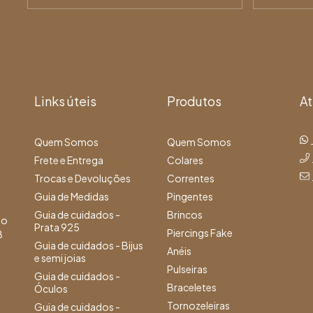
Links úteis
Produtos
A
Quem Somos
Quem Somos
Frete e Entrega
Colares
Trocas e Devoluções
Correntes
Guia de Medidas
Pingentes
Guia de cuidados -
Brincos
io
Prata 925
Piercings Fake
B
Guia de cuidados - Bijus
Anéis
e semi joias
Pulseiras
Guia de cuidados -
Braceletes
Óculos
Tornozeleiras
Guia de cuidados -