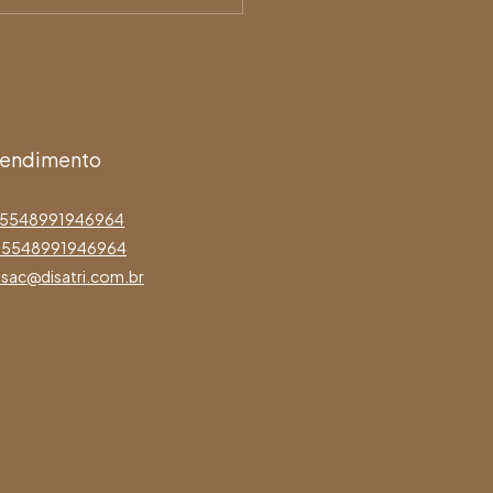
tendimento
5548991946964
5548991946964
sac@disatri.com.br