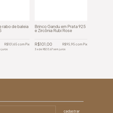
 rabo de baleia
Brinco Gandu em Prata 925
5
e Zircônia Rubi Rose
Brinco Clá
R$101,00
R$101,65
com
Pix
R$95,95
com
Pix
 juros
3
x
de
R$33,67
sem juros
R$265,00
3
x
de
R$88,33