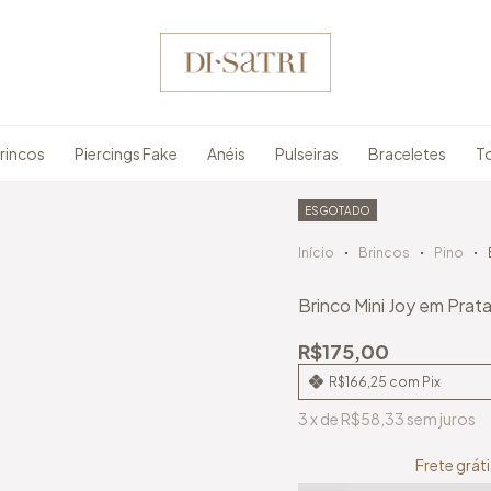
rincos
Piercings Fake
Anéis
Pulseiras
Braceletes
To
ESGOTADO
Início
Brincos
Pino
Brinco Mini Joy em Prat
R$175,00
R$166,25
com
Pix
3
x
de
R$58,33
sem juros
Frete grá