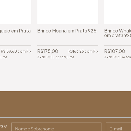
guejo em Prata
Brinco Moana em Prata 925
Brinco Whale
em prata 92
R$175,00
R$107,00
R$159,60
com
Pix
R$166,25
com
Pix
juros
3
x
de
R$58,33
sem juros
3
x
de
R$35,67
sem
es e