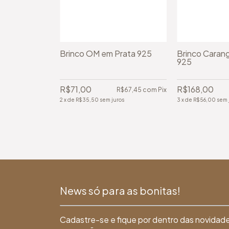
m Prata 925
Brinco OM em Prata 925
Brinco Caran
925
R$71,00
R$168,00
R$316,35
com
Pix
R$67,45
com
Pix
ros
2
x
de
R$35,50
sem juros
3
x
de
R$56,00
sem 
News só para as bonitas!
Cadastre-se e fique por dentro das novidad