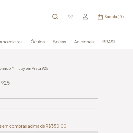
Sacola
(
0
)
rnozeleiras
Óculos
Bolsas
Adicionais
BRASIL
Brinco Mini Joy em Prata 925
a 925
tis em compras acima de
R$350,00