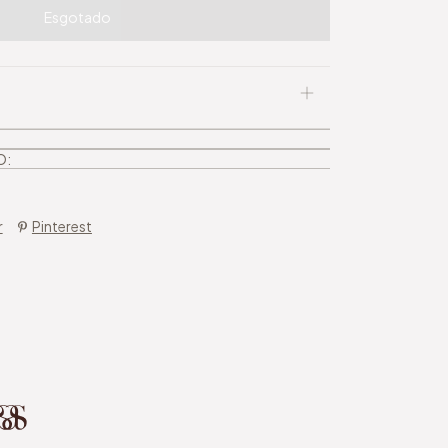
O:
r
Pinterest